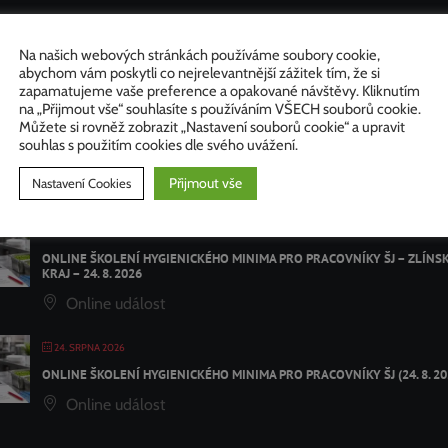
Na našich webových stránkách používáme soubory cookie,
ázející akce
abychom vám poskytli co nejrelevantnější zážitek tím, že si
zapamatujeme vaše preference a opakované návštěvy. Kliknutím
na „Přijmout vše“ souhlasíte s používáním VŠECH souborů cookie.
Můžete si rovněž zobrazit „Nastavení souborů cookie“ a upravit
24. SRPNA 2026
souhlas s použitím cookies dle svého uvážení.
ŠKOLENÍ HYGIENICKÉHO MINIMA – VSETÍN – 24. 8. 2026
Přijmout vše
Nastavení Cookies
Kino Vatra Vsetín
24. SRPNA 2026
ONLINE ŠKOLENÍ HYGIENICKÉHO MINIMA PRO PRACOVNÍKY ŠJ – ZLÍNS
KRAJ – 24. 8. 2026
Online událost
24. SRPNA 2026
ONLINE ŠKOLENÍ HYGIENICKÉHO MINIMA PRO PRACOVNÍKY ŠJ (24. 8. 20
Online událost