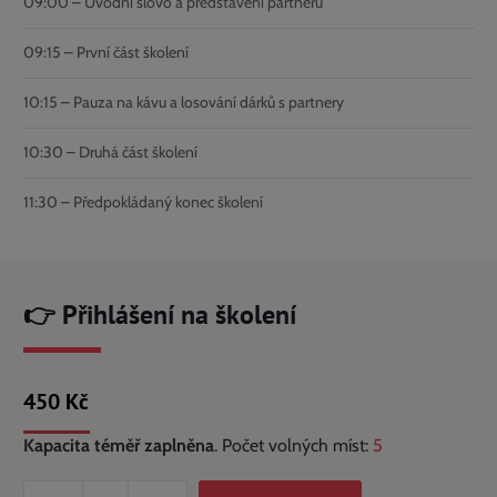
09:00 – Úvodní slovo a představení partnerů
09:15 – První část školení
10:15 – Pauza na kávu a losování dárků s partnery
10:30 – Druhá část školení
11:30 – Předpokládaný konec školení
👉 Přihlášení na školení
450
Kč
Kapacita téměř zaplněna
. Počet volných míst:
5
Školení