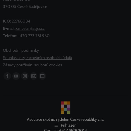
370 05 České Budějovice
IČO:
22768084
E-mail:
kancelar@asjcr.cz
Telefon:
+420 773 781 960
Obchodní podmínky
Souhlas se zpracováním osobních údajů
Zásady používání souborů cookies
Najdete nás na:
stránka
stránka
stránka
stránka
stránka
Facebook
YouTube
Instagram
Mail
Webová
se
se
se
se
stránka
otevře
otevře
otevře
otevře
se
v
v
v
v
otevře
novém
novém
novém
novém
v
Asociace školních jídelen České republiky z. s.
Přihlášení
okně
okně
okně
okně
novém
Copyright © AŠJČR 2014