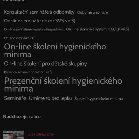
Konzultační semináře s odborníky
Odborné webináře
On-line semináře dozor SVS ve ŠJ
On-line semináře systém HACCP ve ŠJ
On-line semináře ekonomika a hospodaření
On-line semináře SZÚ
On-line školení hygienického
minima
On-line školení pro dětské skupiny
Prezenční semináře dozor SVS ve ŠJ
Prezenční školení hygienického
minima
Semináře
Umíme to bez lepku
Školení hygienického minima
Nadcházející akce
24. SRPNA 2026