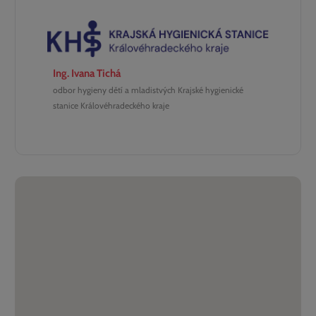
Ing. Ivana Tichá
odbor hygieny dětí a mladistvých Krajské hygienické
stanice Královéhradeckého kraje