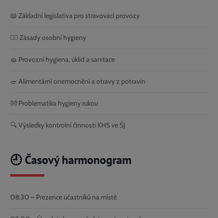
📖 Základní legislativa pro stravovací provozy
🧍‍♀️ Zásady osobní hygieny
🧽 Provozní hygiena, úklid a sanitace
🥗 Alimentární onemocnění a otravy z potravin
👐 Problematika hygieny rukou
🔍 Výsledky kontrolní činnosti KHS ve ŠJ
🕘 Časový harmonogram
08:30 – Prezence účastníků na místě