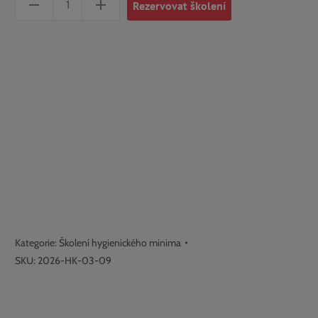
Rezervovat školení
hygienického
minima
-
Náchod
-
9.3.2026
množství
Kategorie:
Školení hygienického minima
SKU:
2026-HK-03-09