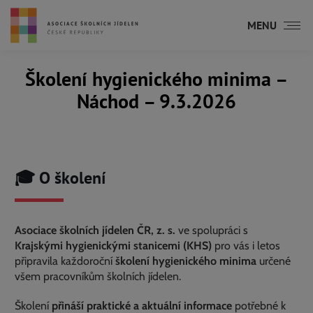
MENU
Školení hygienického minima –
Náchod – 9.3.2026
Právě se nacházíte zde:
🎓 O školení
Asociace školních jídelen ČR, z. s.
ve spolupráci s
Krajskými hygienickými stanicemi (KHS)
pro vás i letos
připravila každoroční
školení hygienického minima
určené
všem pracovníkům školních jídelen.
Školení
přináší praktické a aktuální informace
potřebné k